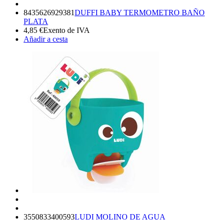
8435626929381
DUFFI BABY TERMOMETRO BAÑO
PLATA
4,85
€
Exento de IVA
Añadir a cesta
3550833400593
LUDI MOLINO DE AGUA