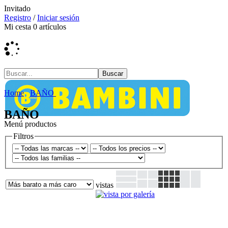
Invitado
Registro
/
Iniciar sesión
Mi cesta
0
artículos
Home
BAÑO
BAÑO
Menú productos
Filtros
vistas