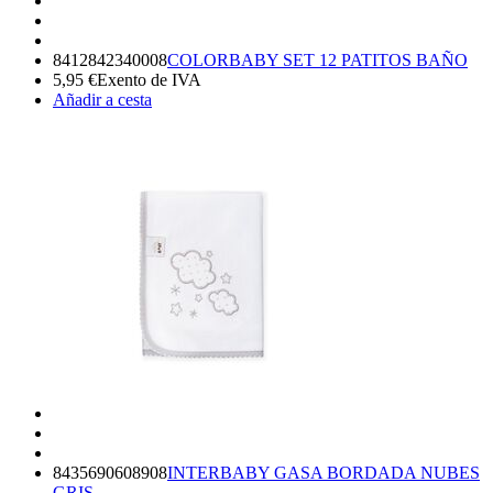
8412842340008
COLORBABY SET 12 PATITOS BAÑO
5,95
€
Exento de IVA
Añadir a cesta
8435690608908
INTERBABY GASA BORDADA NUBES
GRIS