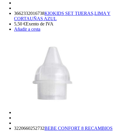
3662332016738
KIOKIDS SET TIJERAS,LIMA Y
CORTAUÑAS AZUL
5,50
€
Exento de IVA
Añadir a cesta
3220660252732
BEBE CONFORT 8 RECAMBIOS