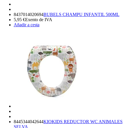
8437014020694
BUBELS CHAMPU INFANTIL 500ML
5,95
€
Exento de IVA
Añadir a cesta
8445344042644
KIOKIDS REDUCTOR WC ANIMALES
SELVA