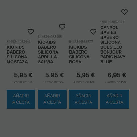
5901691852327
CANPOL
BABIES
8445344063465
BABERO
8445344063441
KIOKIDS
8445344066527
SILICONA
KIOKIDS
BABERO
KIOKIDS
BOLSILLO
BABERO
SILICONA
BABERO
BONJOUR
SILICONA
ARDILLA
SILICONA
PARIS NAVY
MOSTAZA
SALVIA
ROSA
BLUE
5,95
€
5,95
€
5,95
€
6,95
€
Exento de IVA
Exento de IVA
Exento de IVA
Exento de IVA
AÑADIR
AÑADIR
AÑADIR
AÑADIR
A CESTA
A CESTA
A CESTA
A CESTA