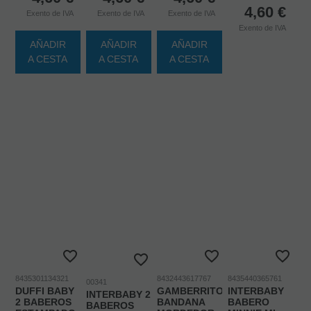
4,60
€
Exento de IVA
Exento de IVA
Exento de IVA
Exento de IVA
AÑADIR
AÑADIR
AÑADIR
A CESTA
A CESTA
A CESTA
8435301134321
8432443617767
8435440365761
00341
DUFFI BABY
GAMBERRITOS
INTERBABY
INTERBABY 2
2 BABEROS
BANDANA
BABERO
BABEROS