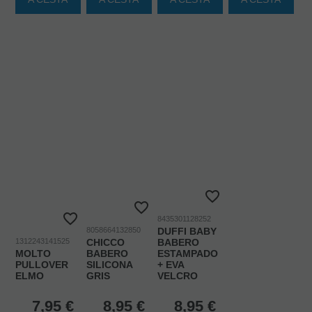
8435301128252
8058664132850
DUFFI BABY
1312243141525
CHICCO
BABERO
MOLTO
BABERO
ESTAMPADO
PULLOVER
SILICONA
+ EVA
ELMO
GRIS
VELCRO
7,95
€
8,95
€
8,95
€