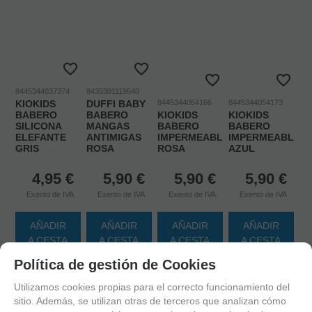
8445344037374
8435301119540
KIOKIDS
DUFFI BABY
8445344054166
8445344054173
BABERO
BABERO
KIOKIDS
KIOKIDS
SILICONA
MANGAS
BABERO
BABERO
ELEFANTE
ANTIMIGAS
IMPERMEABLE
IMPERMEABLE
GRIS
ROSA
ROSA
AZUL
4,95
€
5,90
€
5,90
€
5,90
€
Exento de IVA
Exento de IVA
Exento de IVA
Exento de IVA
AÑADIR
AÑADIR
AÑADIR
AÑADIR
A CESTA
A CESTA
A CESTA
A CESTA
Política de gestión de Cookies
Utilizamos cookies propias para el correcto funcionamiento del
sitio. Además, se utilizan otras de terceros que analizan cómo