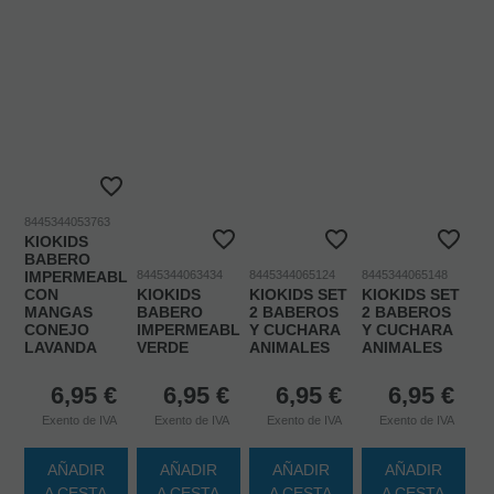
8445344053763
KIOKIDS
BABERO
IMPERMEABLE
8445344063434
8445344065124
8445344065148
CON
KIOKIDS
KIOKIDS SET
KIOKIDS SET
MANGAS
BABERO
2 BABEROS
2 BABEROS
CONEJO
IMPERMEABLE
Y CUCHARA
Y CUCHARA
LAVANDA
VERDE
ANIMALES
ANIMALES
6,95
€
6,95
€
6,95
€
6,95
€
Exento de IVA
Exento de IVA
Exento de IVA
Exento de IVA
AÑADIR
AÑADIR
AÑADIR
AÑADIR
A CESTA
A CESTA
A CESTA
A CESTA