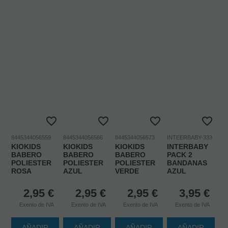
8445344056559
8445344056566
8445344056573
INTEERBABY-333
KIOKIDS
KIOKIDS
KIOKIDS
INTERBABY
BABERO
BABERO
BABERO
PACK 2
POLIESTER
POLIESTER
POLIESTER
BANDANAS
ROSA
AZUL
VERDE
AZUL
2,95
€
2,95
€
2,95
€
3,95
€
Exento de IVA
Exento de IVA
Exento de IVA
Exento de IVA
AÑADIR
AÑADIR
AÑADIR
AÑADIR