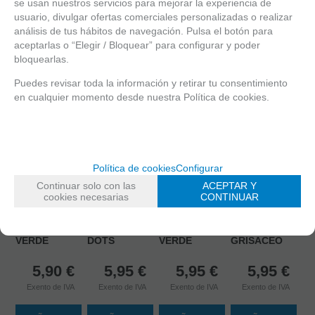
se usan nuestros servicios para mejorar la experiencia de
usuario, divulgar ofertas comerciales personalizadas o realizar
análisis de tus hábitos de navegación. Pulsa el botón para
aceptarlas o “Elegir / Bloquear” para configurar y poder
bloquearlas.
Puedes revisar toda la información y retirar tu consentimiento
en cualquier momento desde nuestra Política de cookies.
8435690630206
INTERBABY
Política de cookies
Configurar
5901691876804
BABERO
CANPOL
8435690607895
SILICONA
Continuar solo con las
ACEPTAR Y
8445344054180
BABIES
INTERBABY 2
ESTAMPADO
cookies necesarias
CONTINUAR
KIOKIDS
BABERO
BABEROS
TRES
BABERO
SILICONA
VELCRO
AMIGOS
IMPERMEABLE
POCKET
DUENDES
AZUL
VERDE
DOTS
VERDE
GRISACEO
5,90
€
5,95
€
5,95
€
5,95
€
Exento de IVA
Exento de IVA
Exento de IVA
Exento de IVA