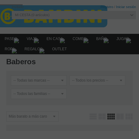
Invitado
Registro
/
Iniciar sesión
MI CESTA
0
artículos
PASEO
VIAJE
EN CASA
COMER
BAÑO
JUGAR
ROPA
REGALOS
OUTLET
Home
COMER
Baberos
Baberos