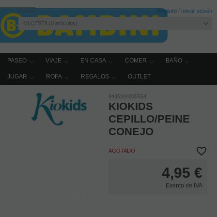
Invitado
Registro
/
Iniciar sesión
MI CESTA
0
artículos
PASEO
VIAJE
EN CASA
COMER
BAÑO
JUGAR
ROPA
REGALOS
OUTLET
Home
BAÑO
Higiene y cuidado del bebé
8445344035554
KIOKIDS
CEPILLO/PEINE
CONEJO
AGOTADO
4,95
€
Exento de IVA