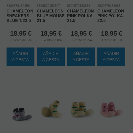
8809579152859
8809579153597
8809579153658
8809579153665
CHAMELEON
CHAMELEON
CHAMELEON
CHAMELEON
SNEAKERS
BLUE MOUSE
PINK POLKA
PINK POLKA
BLUE T:22,5
21.5
21.5
22.5
18,95
€
18,95
€
18,95
€
18,95
€
Exento de IVA
Exento de IVA
Exento de IVA
Exento de IVA
AÑADIR
AÑADIR
AÑADIR
AÑADIR
A CESTA
A CESTA
A CESTA
A CESTA