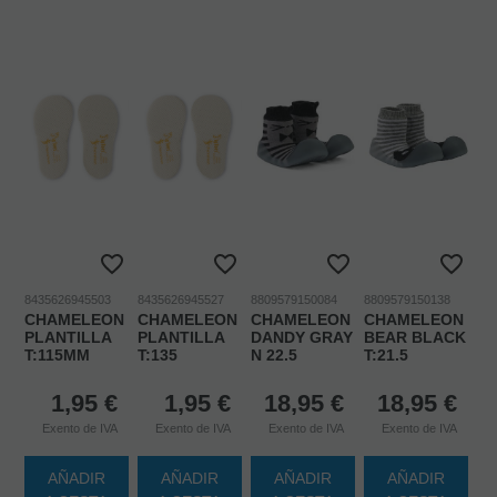
8435626945503
8435626945527
8809579150084
8809579150138
CHAMELEON
CHAMELEON
CHAMELEON
CHAMELEON
PLANTILLA
PLANTILLA
DANDY GRAY
BEAR BLACK
T:115MM
T:135
N 22.5
T:21.5
1,95
€
1,95
€
18,95
€
18,95
€
Exento de IVA
Exento de IVA
Exento de IVA
Exento de IVA
AÑADIR
AÑADIR
AÑADIR
AÑADIR