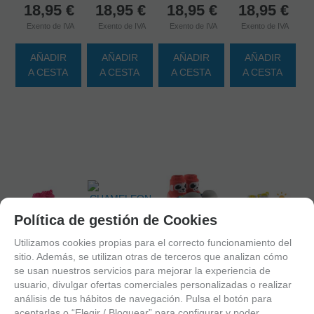
18,95
€
18,95
€
18,95
€
18,95
€
Exento de IVA
Exento de IVA
Exento de IVA
Exento de IVA
AÑADIR
AÑADIR
AÑADIR
AÑADIR
A CESTA
A CESTA
A CESTA
A CESTA
Política de gestión de Cookies
Utilizamos cookies propias para el correcto funcionamiento del
sitio. Además, se utilizan otras de terceros que analizan cómo
se usan nuestros servicios para mejorar la experiencia de
usuario, divulgar ofertas comerciales personalizadas o realizar
8809579152767
análisis de tus hábitos de navegación. Pulsa el botón para
8809579152668
8809579152675
CHAMELEON
8809579152828
aceptarlas o “Elegir / Bloquear” para configurar y poder