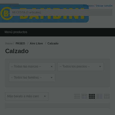
Invitado
Registro
/
Iniciar sesión
MI CESTA
0
artículos
Menú productos
Home
PASEO
Aire Libre
Calzado
Calzado