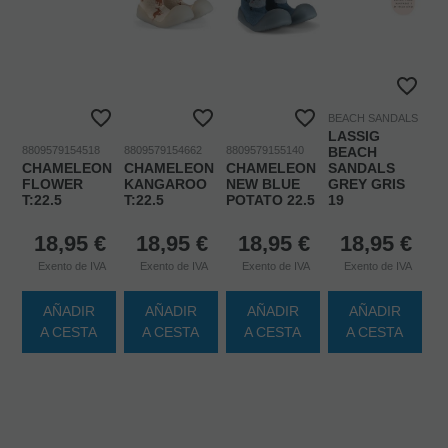
BEACH SANDALS
LASSIG
8809579154518
8809579154662
8809579155140
BEACH
CHAMELEON
CHAMELEON
CHAMELEON
SANDALS
FLOWER
KANGAROO
NEW BLUE
GREY GRIS
T:22.5
T:22.5
POTATO 22.5
19
18,95
€
18,95
€
18,95
€
18,95
€
Exento de IVA
Exento de IVA
Exento de IVA
Exento de IVA
AÑADIR
AÑADIR
AÑADIR
AÑADIR
A CESTA
A CESTA
A CESTA
A CESTA