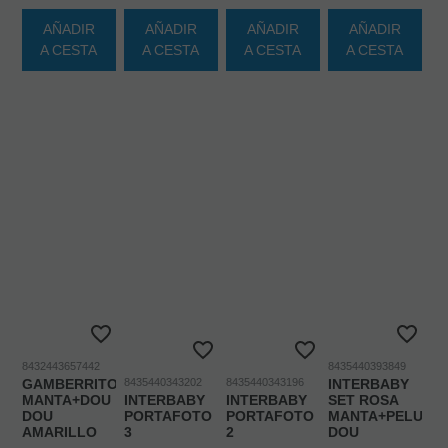
AÑADIR
AÑADIR
AÑADIR
AÑADIR
A CESTA
A CESTA
A CESTA
A CESTA
8432443657442
8435440393849
GAMBERRITOS
8435440343202
8435440343196
INTERBABY
MANTA+DOU
INTERBABY
INTERBABY
SET ROSA
DOU
PORTAFOTO
PORTAFOTO
MANTA+PELUCH
AMARILLO
3
2
DOU