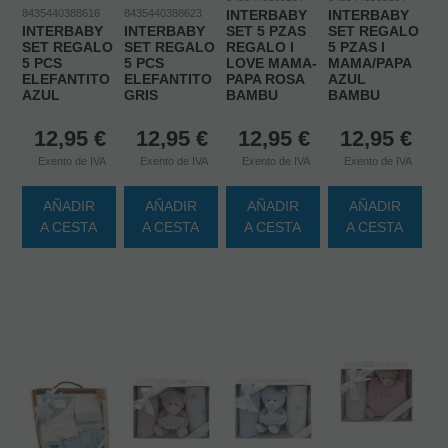
8435440388616
8435440388623
INTERBABY
INTERBABY
INTERBABY
INTERBABY
SET 5 PZAS
SET REGALO
SET REGALO
SET REGALO
REGALO I
5 PZAS I
5 PCS
5 PCS
LOVE MAMA-
MAMA/PAPA
ELEFANTITO
ELEFANTITO
PAPA ROSA
AZUL
AZUL
GRIS
BAMBU
BAMBU
12,95
€
12,95
€
12,95
€
12,95
€
Exento de IVA
Exento de IVA
Exento de IVA
Exento de IVA
AÑADIR
AÑADIR
AÑADIR
AÑADIR
A CESTA
A CESTA
A CESTA
A CESTA