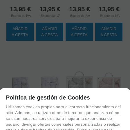
13,95
€
13,95
€
13,95
€
13,95
€
Exento de IVA
Exento de IVA
Exento de IVA
Exento de IVA
AÑADIR
AÑADIR
AÑADIR
AÑADIR
A CESTA
A CESTA
A CESTA
A CESTA
Política de gestión de Cookies
Utilizamos cookies propias para el correcto funcionamiento del
sitio. Además, se utilizan otras de terceros que analizan cómo
se usan nuestros servicios para mejorar la experiencia de
usuario, divulgar ofertas comerciales personalizadas o realizar
8435301199481
8435440340560
PE-023
PE024
análisis de tus hábitos de navegación. Pulsa el botón para