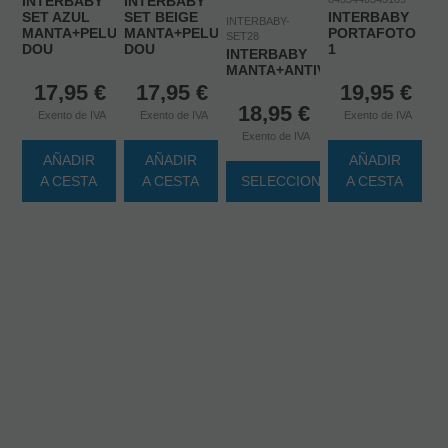
INTERBABY
INTERBABY
SET AZUL
SET BEIGE
INTERBABY
INTERBABY-
MANTA+PELUCHE+DOU
MANTA+PELUCHE+DOU
PORTAFOTO
SET28
DOU
DOU
1
INTERBABY
MANTA+ANTIVUELCO+LAMPAR
17,95
€
17,95
€
19,95
€
18,95
€
Exento de IVA
Exento de IVA
Exento de IVA
Exento de IVA
AÑADIR
AÑADIR
AÑADIR
A CESTA
A CESTA
SELECCIONAR
A CESTA