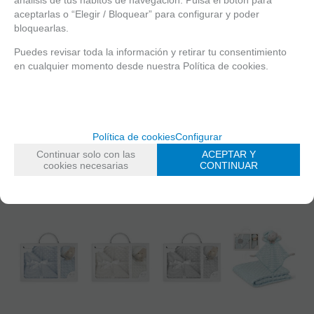
DUFFI BABY
INTERBABY
INTERBABY
INTERBABY
aceptarlas o “Elegir / Bloquear” para configurar y poder
DOU DOU
MANTA
SET
SET
OSITO+MANTA
BURBUJA
bloquearlas.
PELUCHE
PELUCHE
LUXE PLATA
ROSA+DOU
CROCHET
CROCHET
80X110
DOU OSITO
Puedes revisar toda la información y retirar tu consentimiento
JIRAFA+MANTA
OSO+MANTA
ESTRELLA
ESTRELLA
en cualquier momento desde nuestra Política de cookies.
14,95
€
14,95
€
13,95
€
13,95
€
Exento de IVA
Exento de IVA
Exento de IVA
Exento de IVA
AÑADIR
AÑADIR
Política de cookies
Configurar
SELECCIONAR
SELECCIONAR
A CESTA
A CESTA
Continuar solo con las
ACEPTAR Y
cookies necesarias
CONTINUAR