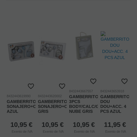
8432443667557
8432443653918
8432443619990
8432443620002
GAMBERRITOS
GAMBERRITOS
GAMBERRITOS
GAMBERRITOS
3PCS
DOU
SONAJERO+CHUPA+CAJA+CADENA
SONAJERO+CHUPA+CAJA+CADENA
BODY/CALC/GORRO
DOU+ACC. 4
AZUL
GRIS
NUBE GRIS
PCS AZUL
10,95
€
10,95
€
10,95
€
11,95
€
Exento de IVA
Exento de IVA
Exento de IVA
Exento de IVA