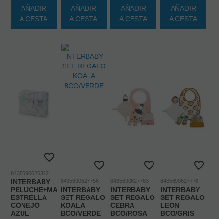
AÑADIR
AÑADIR
AÑADIR
AÑADIR
A CESTA
A CESTA
A CESTA
A CESTA
8435690626322
INTERBABY
8435690627756
8435690627763
8435690627770
PELUCHE+MANTA
INTERBABY
INTERBABY
INTERBABY
ESTRELLA
SET REGALO
SET REGALO
SET REGALO
CONEJO
KOALA
CEBRA
LEON
AZUL
BCO/VERDE
BCO/ROSA
BCO/GRIS