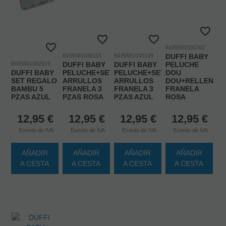
8435581030702
8435581030115
8435581030139
DUFFI BABY
8435581002976
DUFFI BABY
DUFFI BABY
PELUCHE
DUFFI BABY
PELUCHE+SET
PELUCHE+SET
DOU
SET REGALO
ARRULLOS
ARRULLOS
DOU+RELLENO+
BAMBU 5
FRANELA 3
FRANELA 3
FRANELA
PZAS AZUL
PZAS ROSA
PZAS AZUL
ROSA
12,95
€
12,95
€
12,95
€
12,95
€
Exento de IVA
Exento de IVA
Exento de IVA
Exento de IVA
AÑADIR
AÑADIR
AÑADIR
AÑADIR
A CESTA
A CESTA
A CESTA
A CESTA