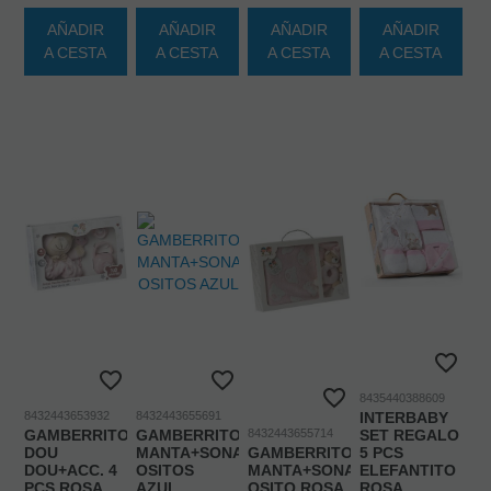
AÑADIR
AÑADIR
AÑADIR
AÑADIR
A CESTA
A CESTA
A CESTA
A CESTA
8435440388609
8432443653932
8432443655691
INTERBABY
GAMBERRITOS
GAMBERRITOS
8432443655714
SET REGALO
DOU
MANTA+SONAJERO
GAMBERRITOS
5 PCS
DOU+ACC. 4
OSITOS
MANTA+SONAJERO
ELEFANTITO
PCS ROSA
AZUL
OSITO ROSA
ROSA