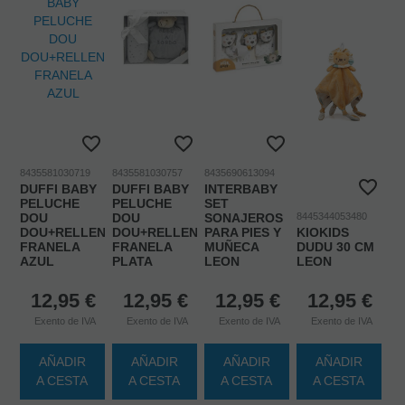
8435581030719
8435581030757
8435690613094
DUFFI BABY
DUFFI BABY
INTERBABY
PELUCHE
PELUCHE
SET
DOU
DOU
SONAJEROS
8445344053480
DOU+RELLENO+MUSELINA
DOU+RELLENO+MUSELINA
PARA PIES Y
KIOKIDS
FRANELA
FRANELA
MUÑECA
DUDU 30 CM
AZUL
PLATA
LEON
LEON
12,95
€
12,95
€
12,95
€
12,95
€
Exento de IVA
Exento de IVA
Exento de IVA
Exento de IVA
AÑADIR
AÑADIR
AÑADIR
AÑADIR
A CESTA
A CESTA
A CESTA
A CESTA