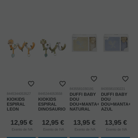
8435581030191
8435581030221
8445344053527
8445344053558
DUFFI BABY
DUFFI BABY
KIOKIDS
KIOKIDS
DOU
DOU
ESPIRAL
ESPIRAL
DOU+MANTA+CEPILLO+PEINE
DOU+MANTA+CEP
LEON
DINOSAURIO
NATURAL
AZUL
12,95
€
12,95
€
13,95
€
13,95
€
Exento de IVA
Exento de IVA
Exento de IVA
Exento de IVA