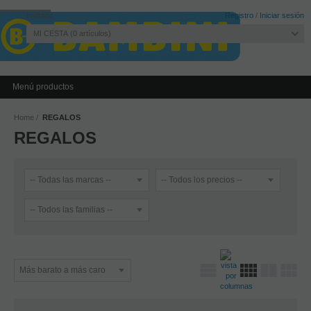
Invitado
Registro
/
Iniciar sesión
MI CESTA
0
artículos
Menú productos
Home
REGALOS
REGALOS