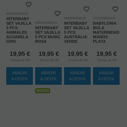
8435690608106
INTERBABY
8435690608120
1714155850432
SET VAJILLA
8435690608113
INTERBABY
BABYLONIA
5 PCS
INTERBABY
SET VAJILLA
BOLA
ANIMALES
SET VAJILLA
5 PCS
MATERNIDAD
ACUARELA
5 PCS MUSIC
AUSTRALIA
MANOS
GRIS
ROSA
VERDE
PLATA
19,95
€
19,95
€
19,95
€
19,95
€
Exento de IVA
Exento de IVA
Exento de IVA
Exento de IVA
AÑADIR
AÑADIR
AÑADIR
AÑADIR
A CESTA
A CESTA
A CESTA
A CESTA