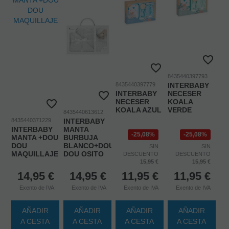
8435440397793
8435440397779
INTERBABY
INTERBABY
NECESER
NECESER
KOALA
KOALA AZUL
VERDE
8435440613612
8435440371229
INTERBABY
INTERBABY
MANTA
25,08%
25,08%
MANTA +DOU
BURBUJA
DOU
BLANCO+DOU
SIN
SIN
MAQUILLAJE
DOU OSITO
DESCUENTO
DESCUENTO
15,95 €
15,95 €
14,95
€
14,95
€
11,95
€
11,95
€
Exento de IVA
Exento de IVA
Exento de IVA
Exento de IVA
AÑADIR
AÑADIR
AÑADIR
AÑADIR
A CESTA
A CESTA
A CESTA
A CESTA