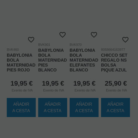
BVK901
BVK970
BVK460
BABYLONIA
BABYLONIA
8058664163977
BABYLONIA
BOLA
BOLA
CHICCO SET
BOLA
MATERNIDAD
MATERNIDAD
REGALO NS
MATERNIDAD
PIES
ELEFANTES
BOLSA
PIES ROJO
BLANCO
BLANCO
PIQUE AZUL
19,95
€
19,95
€
19,95
€
25,90
€
Exento de IVA
Exento de IVA
Exento de IVA
Exento de IVA
AÑADIR
AÑADIR
AÑADIR
AÑADIR
A CESTA
A CESTA
A CESTA
A CESTA