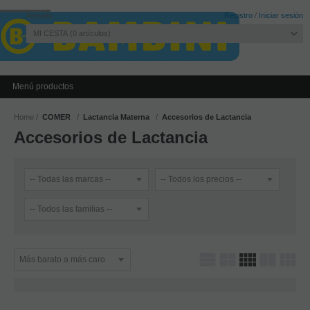
Invitado
Registro
/
Iniciar sesión
MI CESTA
0
artículos
Menú productos
Home
COMER
Lactancia Materna
Accesorios de Lactancia
Accesorios de Lactancia