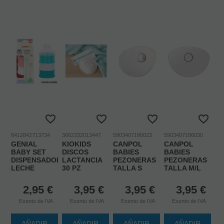
8412842713734
3662332013447
5903407186023
5903407186030
GENIAL
KIOKIDS
CANPOL
CANPOL
BABY SET
DISCOS
BABIES
BABIES
DISPENSADOR
LACTANCIA
PEZONERAS
PEZONERAS
LECHE
30 PZ
TALLA S
TALLA M/L
2,95
€
3,95
€
3,95
€
3,95
€
Exento de IVA
Exento de IVA
Exento de IVA
Exento de IVA
AÑADIR
AÑADIR
AÑADIR
AÑADIR