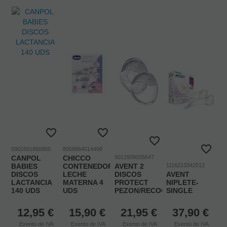
5901691860865
8058664014408
CANPOL
CHICCO
5012909005647
BABIES
CONTENEDORES
AVENT 2
1116213342512
DISCOS
LECHE
DISCOS
AVENT
LACTANCIA
MATERNA 4
PROTECT
NIPLETE-
140 UDS
UDS
PEZON/RECOGE
SINGLE
12,95
€
15,90
€
21,95
€
37,90
€
Exento de IVA
Exento de IVA
Exento de IVA
Exento de IVA