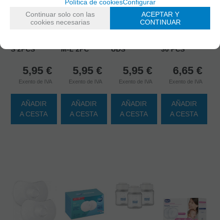
Política de cookies
Configurar
5903407172668
8003670845843
Continuar solo con las
ACEPTAR Y
CANPOL
CHICCO
cookies necesarias
CONTINUAR
5901691836723
5901691836730
BABIES GEL
DISCOS
LOVI
LOVI
PECHO FRIO
ABSORVENTES
PEZONERAS
PEZONERAS
CALOR 2
ANTIBACTERICO
S 2PCS
M-L 2PC
UDS
30 PCS
5,95
€
5,95
€
5,95
€
6,65
€
Exento de IVA
Exento de IVA
Exento de IVA
Exento de IVA
AÑADIR
AÑADIR
AÑADIR
AÑADIR
A CESTA
A CESTA
A CESTA
A CESTA