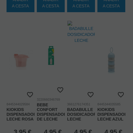
A CESTA
A CESTA
A CESTA
A CESTA
3220660346769
8445344029584
BEBE
3661276174351
8445344035585
KIOKIDS
CONFORT
BADABULLE
KIOKIDS
DISPENSADOR
DISPENSADOR
DOSIDICADOR
DISPENSADOR
LECHE ROSA
DE LECHE
LECHE
LECHE AZUL
3,95
€
4,95
€
4,95
€
4,95
€