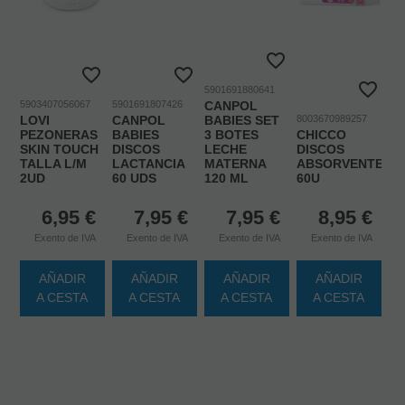
5901691880641
5903407056067
5901691807426
CANPOL
LOVI
CANPOL
BABIES SET
8003670989257
PEZONERAS
BABIES
3 BOTES
CHICCO
SKIN TOUCH
DISCOS
LECHE
DISCOS
TALLA L/M
LACTANCIA
MATERNA
ABSORVENTES
2UD
60 UDS
120 ML
60U
6,95
€
7,95
€
7,95
€
8,95
€
Exento de IVA
Exento de IVA
Exento de IVA
Exento de IVA
AÑADIR
AÑADIR
AÑADIR
AÑADIR
A CESTA
A CESTA
A CESTA
A CESTA