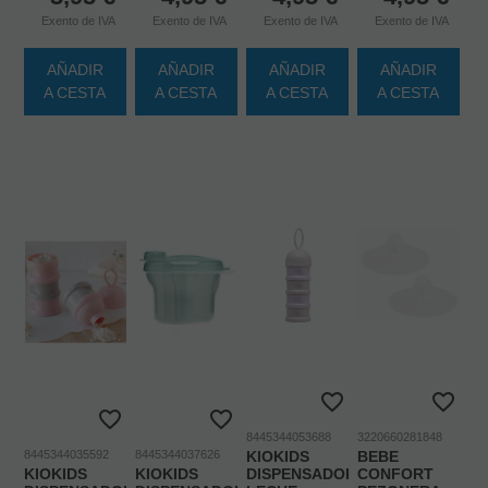
Exento de IVA
Exento de IVA
Exento de IVA
Exento de IVA
AÑADIR
AÑADIR
AÑADIR
AÑADIR
A CESTA
A CESTA
A CESTA
A CESTA
8445344053688
3220660281848
8445344035592
8445344037626
KIOKIDS
BEBE
KIOKIDS
KIOKIDS
DISPENSADOR
CONFORT