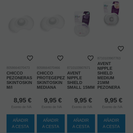
8710103907763
AVENT
8058664070473
8058664070466
8710103907671
NIPPLE
CHICCO
CHICCO
AVENT
SHIELD
PEZONERAS
PROTEGEPEZON
NIPPLE
MEDIUM
SKINTOSKIN
SKINTOSKIN
SHIELD
21MM
M/l
MEDIANA
SMALL 15MM
PEZONERA
8,95
€
9,95
€
9,95
€
9,95
€
Exento de IVA
Exento de IVA
Exento de IVA
Exento de IVA
AÑADIR
AÑADIR
AÑADIR
AÑADIR
A CESTA
A CESTA
A CESTA
A CESTA