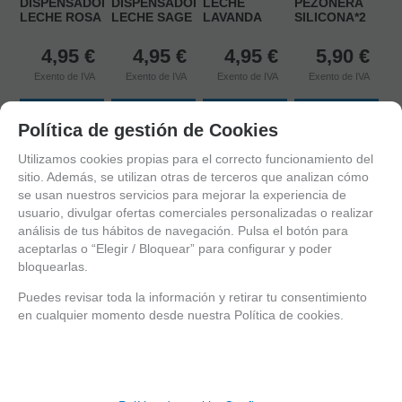
DISPENSADOR
DISPENSADOR
LECHE
PEZONERA
LECHE ROSA
LECHE SAGE
LAVANDA
SILICONA*2
4,95
€
4,95
€
4,95
€
5,90
€
Exento de IVA
Exento de IVA
Exento de IVA
Exento de IVA
AÑADIR
AÑADIR
AÑADIR
AÑADIR
Política de gestión de Cookies
A CESTA
A CESTA
A CESTA
A CESTA
Utilizamos cookies propias para el correcto funcionamiento del
sitio. Además, se utilizan otras de terceros que analizan cómo
se usan nuestros servicios para mejorar la experiencia de
usuario, divulgar ofertas comerciales personalizadas o realizar
análisis de tus hábitos de navegación. Pulsa el botón para
aceptarlas o “Elegir / Bloquear” para configurar y poder
bloquearlas.
Puedes revisar toda la información y retirar tu consentimiento
en cualquier momento desde nuestra Política de cookies.