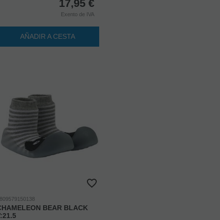
17,95
€
Exento de IVA
AÑADIR A CESTA
809579150138
CHAMELEON BEAR BLACK
:21.5