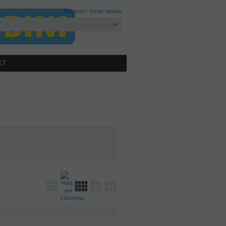
Registro
/
Iniciar sesión
ET