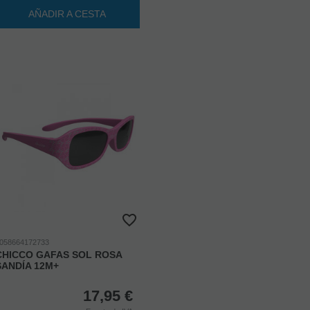
AÑADIR A CESTA
058664172733
CHICCO GAFAS SOL ROSA
SANDÍA 12M+
17,95
€