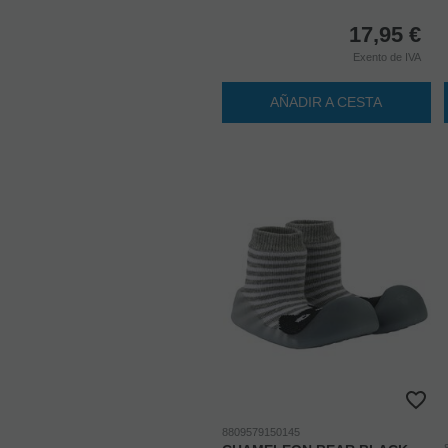
17,95
€
Exento de IVA
AÑADIR A CESTA
8809579150145