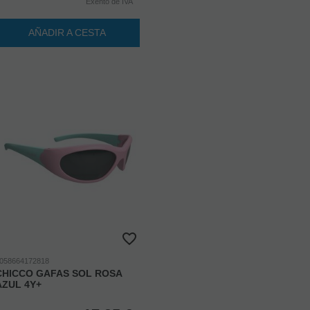
Exento de IVA
AÑADIR A CESTA
058664172818
CHICCO GAFAS SOL ROSA
AZUL 4Y+