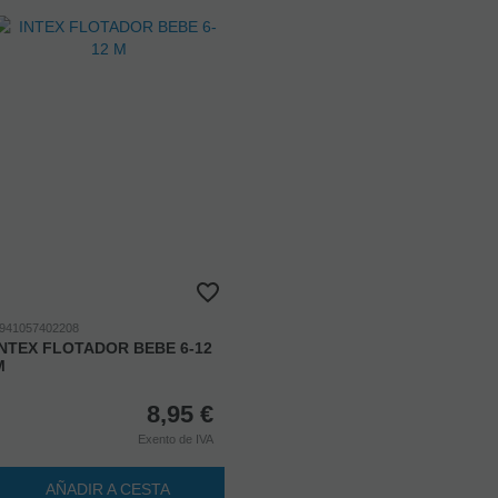
941057402208
INTEX FLOTADOR BEBE 6-12
M
8,95
€
Exento de IVA
AÑADIR A CESTA