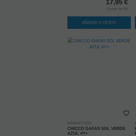
17,95
€
Exento de IVA
AÑADIR A CESTA
8058664172825
CHICCO GAFAS SOL VERDE
AZUL 4Y+