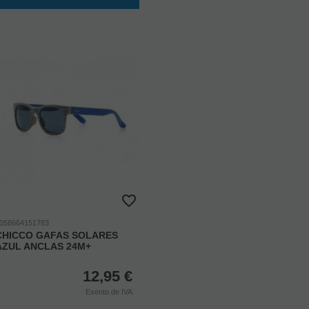
058664151783
CHICCO GAFAS SOLARES
AZUL ANCLAS 24M+
12,95
€
Exento de IVA