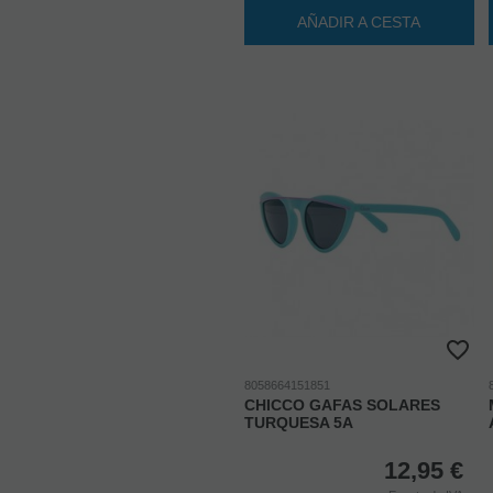
AÑADIR A CESTA
8058664151851
CHICCO GAFAS SOLARES
TURQUESA 5A
12,95
€