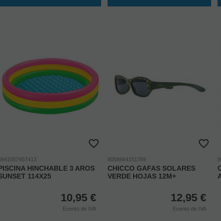
6941057457413
8058664151769
8
PISCINA HINCHABLE 3 AROS
CHICCO GAFAS SOLARES
SUNSET 114X25
VERDE HOJAS 12M+
10,95
€
12,95
€
Exento de IVA
Exento de IVA