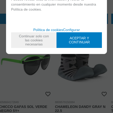
17,95
€
17,95
€
consentimiento en cualquier momento desde nuestra
Exento de IVA
Exento de IVA
Política de cookies.
AÑADIR A CESTA
AÑADIR A CESTA
Política de cookies
Configurar
Continuar solo con
ACEPTAR Y
las cookies
CONTINUAR
necesarias
8058664172849
8809579150084
8
CHICCO GAFAS SOL VERDE
CHAMELEON DANDY GRAY N
NEGRO 5Y+
22.5
T