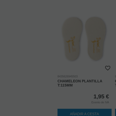
8435626945503
CHAMELEON PLANTILLA
T:115MM
1,95
€
Exento de IVA
AÑADIR A CESTA