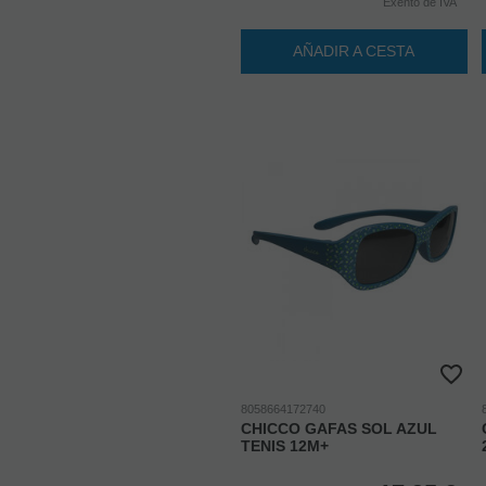
Exento de IVA
AÑADIR A CESTA
8058664172740
CHICCO GAFAS SOL AZUL
TENIS 12M+