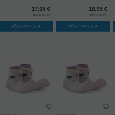
17,95
€
18,95
€
Exento de IVA
Exento de IVA
AÑADIR A CESTA
AÑADIR A CESTA
8809579152033
8809579152040
8