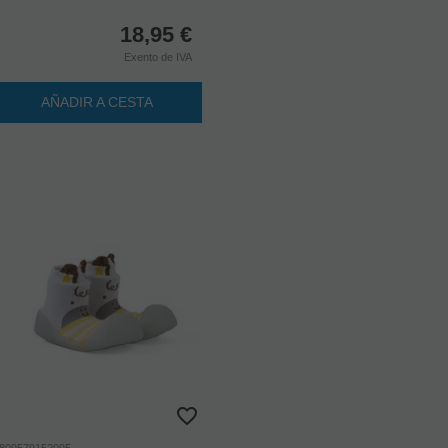
18,95
€
Exento de IVA
AÑADIR A CESTA
809579152095