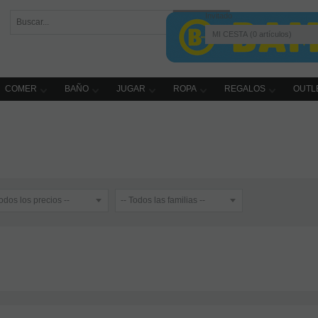
Invitado
MI CESTA
0
artículos
COMER
BAÑO
JUGAR
ROPA
REGALOS
OUTL