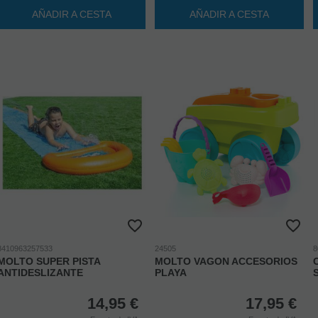
AÑADIR A CESTA
AÑADIR A CESTA
8410963257533
24505
8
MOLTO SUPER PISTA
MOLTO VAGON ACCESORIOS
ANTIDESLIZANTE
PLAYA
14,95
€
17,95
€