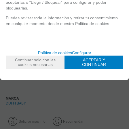
aceptarlas o “Elegir / Bloquear” para configurar y poder
bloquearlas.
Puedes revisar toda la información y retirar tu consentimiento
en cualquier momento desde nuestra Política de cookies.
Termómetro de baño muy útil y práctico para medir la
temperatura de la bañera de tu bebé. Con él podrás saber cuál
es la temperatura idónea para el agua.
Su forma y tamaño lo hacen más manejable y fácil de usar.
Política de cookies
Configurar
También se puede utilizar como termómetro para la
Continuar solo con las
ACEPTAR Y
temperatura ambiental.
cookies necesarias
CONTINUAR
Perfecto para los recién nacidos. De alta calidad
Diseño divertido y moderno.
MARCA
DUFFI BABY
Solicitar más info
Recomendar