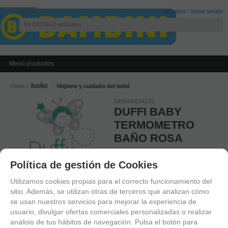
Invitado
Registro
/
Iniciar sesión
MI CESTA
0
artículos
Menú productos
Home
BAÑO
Higiene y cuidado del bebé
8435440334279
DUFFI BABY
TERMOMETRO
BAÑO ROSA
AGOTADO
Política de gestión de Cookies
4,85
€
Utilizamos cookies propias para el correcto funcionamiento del
sitio. Además, se utilizan otras de terceros que analizan cómo
Exento de IVA
se usan nuestros servicios para mejorar la experiencia de
usuario, divulgar ofertas comerciales personalizadas o realizar
análisis de tus hábitos de navegación. Pulsa el botón para