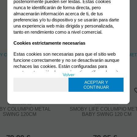
posteriormente pueden ser leídas. Estas cookies 
terceros que analizan cómo se usan nuestros servicios
para mejorar la experiencia de usuario, divulgar ofertas
nunca te identificarán de forma directa, pero 
comerciales personalizadas o realizar análisis de tus
almacenarán información acerca de ti, de tus 
hábitos de navegación. Pulsa el botón para aceptarlas o
preferencias y/o tu dispositivo y se usarán para darte 
“Elegir / Bloquear” para configurar y poder bloquearlas.
una experiencia web más dirigida y personalizada, 
tanto en rendimiento como a nivel comercial.
Puedes revisar toda la información y retirar tu
consentimiento en cualquier momento desde nuestra
Cookies estrictamente necesarias
Política de cookies.
Estas cookies son necesarias para que el sitio web 
funcione correctamente y no se desactivarán aunque 
rechaces las cookies. Están configuradas para 
mantener tu sesión de usuario activa, utilizar el carrito 
Política de cookies
Volver
Configurar
de compra, rellenar formularios. Estas cookies no 
Continuar solo con
ACEPTAR Y
guardan información personal sensible.
ACEPTAR Y
las cookies
CONTINUAR
CONTINUAR
necesarias
Cookies dirigidas
3032163100461
3032168303065
Son colocadas por nuestros socios o por nosotros con 
BY COLUMPIO METAL
SMOBY LIFE COLUMPIO ME
fines publicitarios. Gracias a ellas, se puede crear un 
SWING 120CM
BABY SWING 120 CM
perfil de tus intereses para ajustar mejor los anuncios 
que visualizas. La cantidad de anuncios seguirá siendo 
la misma, pero será publicidad más de tu gusto. Estas 