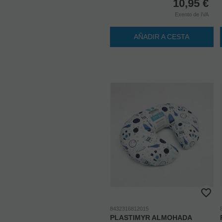
10,95
€
Exento de IVA
AÑADIR A CESTA
8432316812015
PLASTIMYR ALMOHADA