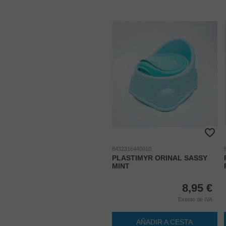
8432316440010
PLASTIMYR ORINAL SASSY
MINT
8,95
€
Exento de IVA
AÑADIR A CESTA