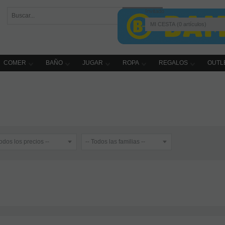
Invitado
MI CESTA
0
artículos
COMER
BAÑO
JUGAR
ROPA
REGALOS
OUTL