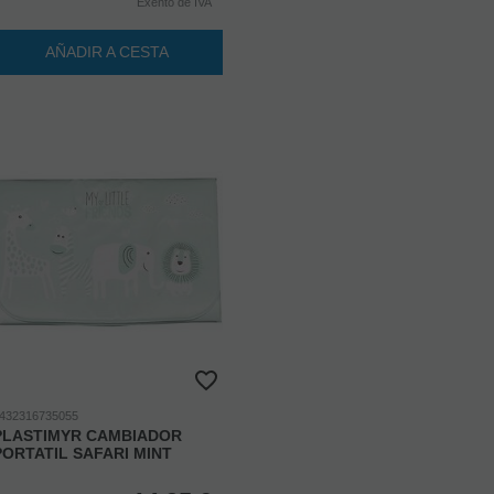
Exento de IVA
AÑADIR A CESTA
432316735055
PLASTIMYR CAMBIADOR
PORTATIL SAFARI MINT