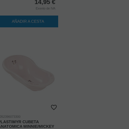
14,95
€
Exento de IVA
AÑADIR A CESTA
052396073300
PLASTIMYR CUBETA
ANATOMICA MINNIE/MICKEY