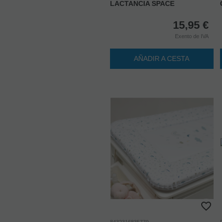
LACTANCIA SPACE
15,95
€
Exento de IVA
AÑADIR A CESTA
8432316835779