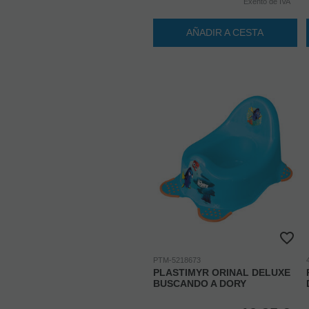
Exento de IVA
AÑADIR A CESTA
PTM-5218673
PLASTIMYR ORINAL DELUXE
BUSCANDO A DORY