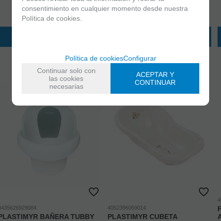
13,95
€
13,95
€
consentimiento en cualquier momento desde nuestra
Exento de IVA
Exento de IVA
Política de cookies.
AÑADIR A CESTA
AÑADIR A CESTA
Política de cookies
Configurar
Continuar solo con
ACEPTAR Y
las cookies
CONTINUAR
necesarias
4
8435626929084
4052396059014
PLASTIMYR BAÑERA TUBBY
PLASTIMYR CUBETA