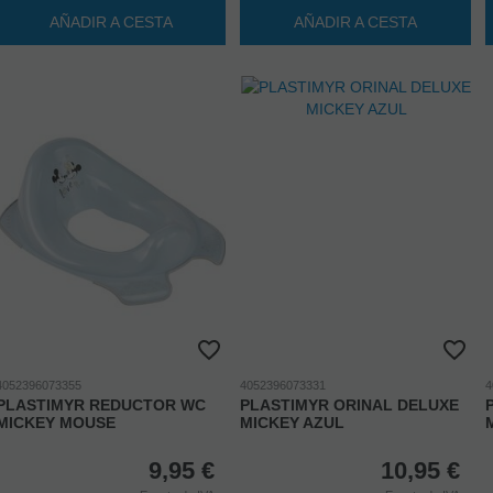
AÑADIR A CESTA
AÑADIR A CESTA
4052396073355
4052396073331
4
PLASTIMYR REDUCTOR WC
PLASTIMYR ORINAL DELUXE
MICKEY MOUSE
MICKEY AZUL
9,95
€
10,95
€