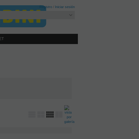
Registro
/
Iniciar sesión
ET