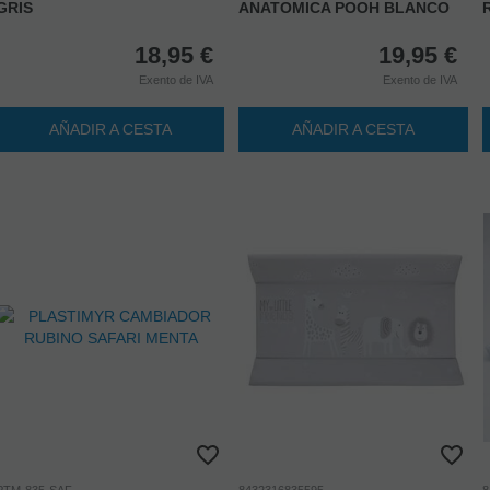
GRIS
ANATOMICA POOH BLANCO
18,95
€
19,95
€
Exento de IVA
Exento de IVA
AÑADIR A CESTA
AÑADIR A CESTA
PTM-835-SAF
8432316835595
8