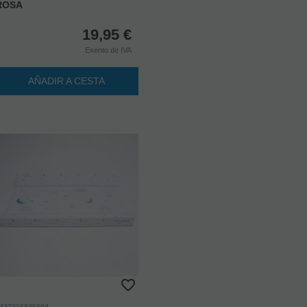
ROSA
19,95
€
Exento de IVA
AÑADIR A CESTA
432316835694