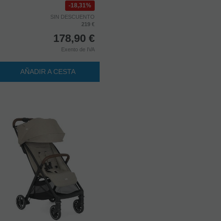
18,31%
SIN DESCUENTO
219 €
178,90
€
Exento de IVA
AÑADIR A CESTA