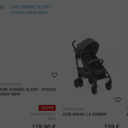
8435626942434
JOIE KUBBIE SLEEP - FOGGY
GRAY NEW
13,74%
5056080610481
5
JOIE BRISK LX EMBER
SIN DESCUENTO
139 €
119,90
€
159
€