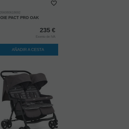
056080618692
JOIE PACT PRO OAK
235
€
Exento de IVA
AÑADIR A CESTA