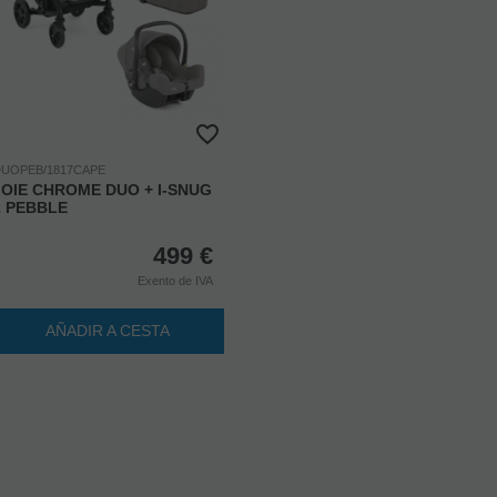
UOPEB/1817CAPE
JOIE CHROME DUO + I-SNUG
2 PEBBLE
499
€
Exento de IVA
AÑADIR A CESTA