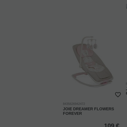
8435626942472
JOIE DREAMER FLOWERS
FOREVER
109
€