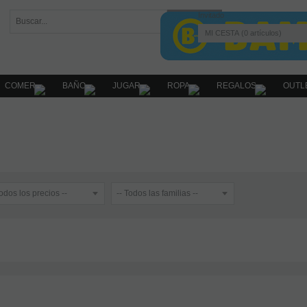
Invitado
MI CESTA
0
artículos
COMER
BAÑO
JUGAR
ROPA
REGALOS
OUTL