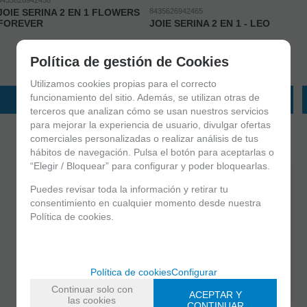
JOIE SERINA 2 EN 1 FLOWERS
8435626942465
FOREVER
JOIE SERINA 2 EN 1 - LEO
199
€
199
€
Política de gestión de Cookies
Exento de IVA
Exento de IVA
Utilizamos cookies propias para el correcto
funcionamiento del sitio. Además, se utilizan otras de
AÑADIR A CESTA
AÑADIR A CESTA
terceros que analizan cómo se usan nuestros servicios
para mejorar la experiencia de usuario, divulgar ofertas
comerciales personalizadas o realizar análisis de tus
hábitos de navegación. Pulsa el botón para aceptarlas o
“Elegir / Bloquear” para configurar y poder bloquearlas.
Puedes revisar toda la información y retirar tu
consentimiento en cualquier momento desde nuestra
Política de cookies.
Política de cookies
Configurar
Continuar solo con
ACEPTAR Y
las cookies
CONTINUAR