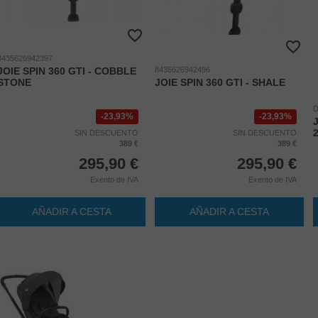
8435626942397
JOIE SPIN 360 GTI - COBBLE
8435626942496
STONE
JOIE SPIN 360 GTI - SHALE
D
23,93%
23,93%
SIN DESCUENTO
SIN DESCUENTO
389 €
389 €
295,90
€
295,90
€
Exento de IVA
Exento de IVA
AÑADIR A CESTA
AÑADIR A CESTA