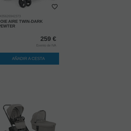
435626942373
JOIE AIRE TWIN-DARK
PEWTER
259
€
Exento de IVA
AÑADIR A CESTA