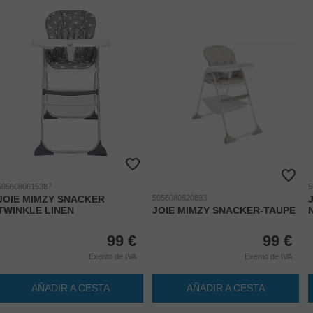
5056080615387
5
JOIE MIMZY SNACKER
5056080620893
TWINKLE LINEN
JOIE MIMZY SNACKER-TAUPE
99
€
99
€
Exento de IVA
Exento de IVA
AÑADIR A CESTA
AÑADIR A CESTA