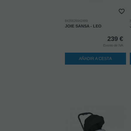
8435626942489
JOIE SANSA - LEO
239
€
Exento de IVA
AÑADIR A CESTA