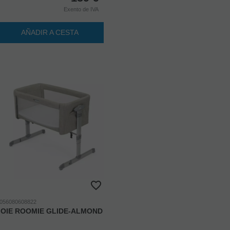
Exento de IVA
AÑADIR A CESTA
056080608822
JOIE ROOMIE GLIDE-ALMOND