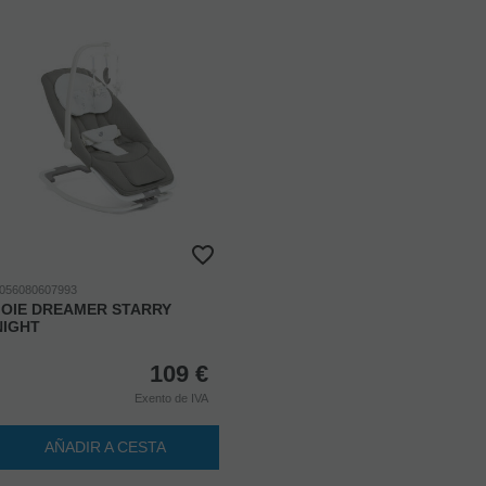
056080607993
JOIE DREAMER STARRY
NIGHT
109
€
Exento de IVA
AÑADIR A CESTA