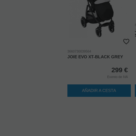
3660730039564
JOIE EVO XT-BLACK GREY
299
€
Exento de IVA
AÑADIR A CESTA