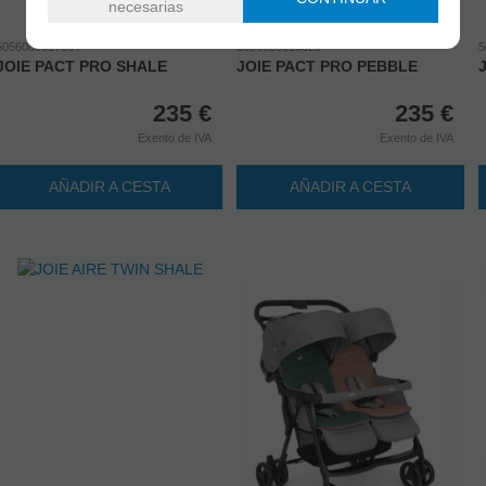
necesarias
5056080617954
5056080618029
5
JOIE PACT PRO SHALE
JOIE PACT PRO PEBBLE
235
€
235
€
Exento de IVA
Exento de IVA
AÑADIR A CESTA
AÑADIR A CESTA