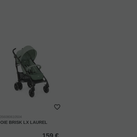
056080610504
JOIE BRISK LX LAUREL
159
€