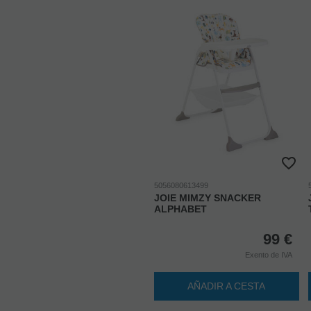
5056080613499
JOIE MIMZY SNACKER
ALPHABET
99
€
Exento de IVA
AÑADIR A CESTA