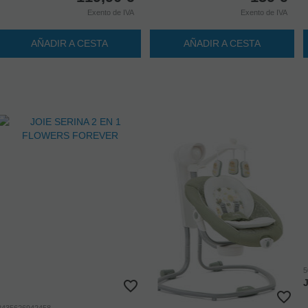
Exento de IVA
Exento de IVA
AÑADIR A CESTA
AÑADIR A CESTA
5
8435626942458