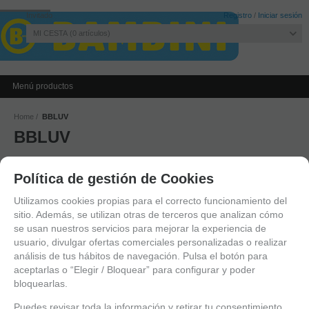
Invitado
Registro
/
Iniciar sesión
MI CESTA
0
artículos
Menú productos
Home
BBLUV
BBLUV
Política de gestión de Cookies
No hay productos con ese criterio.
Utilizamos cookies propias para el correcto funcionamiento del
sitio. Además, se utilizan otras de terceros que analizan cómo
se usan nuestros servicios para mejorar la experiencia de
- 2026 © Bambini World. Todos los derechos reservados
usuario, divulgar ofertas comerciales personalizadas o realizar
info@bambini.es
análisis de tus hábitos de navegación. Pulsa el botón para
Software
Sobre Nosotros
-
Política de Cookies
-
Condiciones de Envío
1.335 seg
aceptarlas o “Elegir / Bloquear” para configurar y poder
Gestión
-
Aviso Legal
-
Política de Protección de Datos
-
Condiciones
/
55 sql
/ 2
bloquearlas.
GESIO®
Generales de Contratación
MB
Puedes revisar toda la información y retirar tu consentimiento