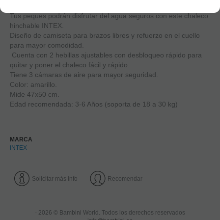
Tus peques podrán disfrutar del agua seguros con este chaleco
hinchable INTEX.
Diseño de camiseta para brazos libres y refuerzo en el cuello
para mayor comodidad.
Cuenta con 2 hebillas ajustables con desbloqueo rápido para
quitar y poner el chaleco fácil y rápido.
Tiene 3 cámaras de aire para mayor seguridad.
Color: amarillo.
Mide 47x50 cm.
Edad recomendada: 3-6 Años (soporta de 18 a 30 kg)
MARCA
INTEX
Solicitar más info
Recomendar
- 2026 © Bambini World. Todos los derechos reservados