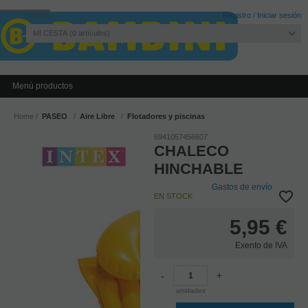
Invitado
Registro
/
Iniciar sesión
MI CESTA
0
artículos
Menú productos
Home
PASEO
Aire Libre
Flotadores y piscinas
6941057456607
CHALECO
HINCHABLE
Gastos de envío
EN STOCK
5,95
€
Exento de IVA
-
+
unidades