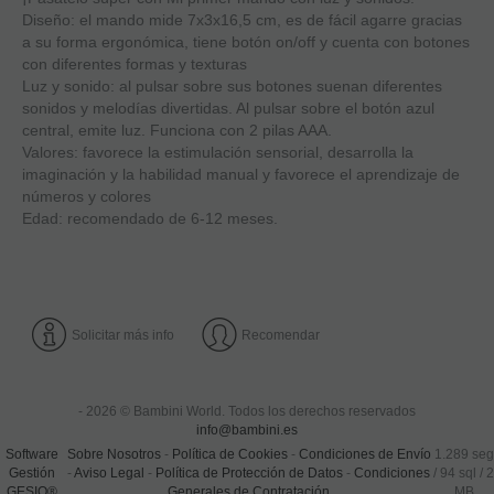
Diseño: el mando mide 7x3x16,5 cm, es de fácil agarre gracias
a su forma ergonómica, tiene botón on/off y cuenta con botones
con diferentes formas y texturas
Luz y sonido: al pulsar sobre sus botones suenan diferentes
sonidos y melodías divertidas. Al pulsar sobre el botón azul
central, emite luz. Funciona con 2 pilas AAA.
Valores: favorece la estimulación sensorial, desarrolla la
imaginación y la habilidad manual y favorece el aprendizaje de
números y colores
Edad: recomendado de 6-12 meses.
Solicitar más info
Recomendar
- 2026 © Bambini World. Todos los derechos reservados
info@bambini.es
Software
Sobre Nosotros
-
Política de Cookies
-
Condiciones de Envío
1.289 seg
Gestión
-
Aviso Legal
-
Política de Protección de Datos
-
Condiciones
/
94 sql
/ 2
GESIO®
Generales de Contratación
MB