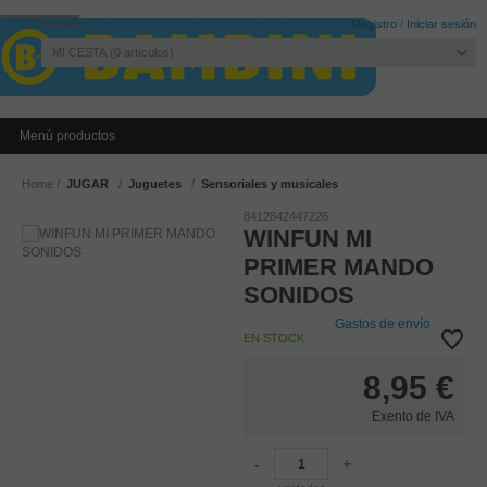
Invitado
Registro
/
Iniciar sesión
MI CESTA
0
artículos
Menú productos
Home
JUGAR
Juguetes
Sensoriales y musicales
8412842447226
WINFUN MI
PRIMER MANDO
SONIDOS
Gastos de envío
EN STOCK
8,95
€
Exento de IVA
-
+