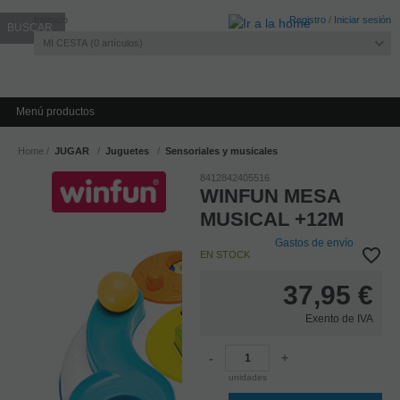
Invitado
Registro
/
Iniciar sesión
MI CESTA
0
artículos
Menú productos
Home
JUGAR
Juguetes
Sensoriales y musicales
8412842405516
WINFUN MESA
MUSICAL +12M
Gastos de envío
EN STOCK
37,95
€
Exento de IVA
-
+
unidades