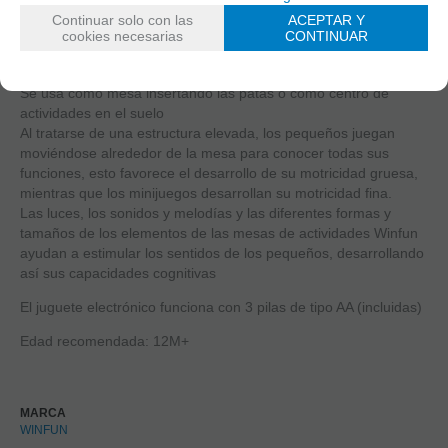
que les ayudan a aprender y asociar colores, formas, acciones
Continuar solo con las
ACEPTAR Y
y sonidos mientras se divierten.
cookies necesarias
CONTINUAR
Contiene: engranajes, juegos para encajar piezas geométricas
o pelotas y un piano con sonidos
Se usa como mesa insertando las patas o como centro de
actividades en el suelo
Al tratarse de una estructura elevada, los pequeños juegan
moviéndose alrededor de la mesa para conocer todas sus
funciones, esto favorece el desarrollo de su motricidad gruesa,
mientras que los minijuegos desarrollan su motricidad fina.
Las luces, los sonidos y melodías y las diferentes formas y
tamaños de los elementos de las mesas de actividades Winfun
ayudan a estimular los sentidos de los pequeños, desarrollando
así sus capacidades cognitivas
El juguete electrónico funciona con 3 pilas de tipo AA (incluidas)
Edad recomendada: 12M+
MARCA
WINFUN