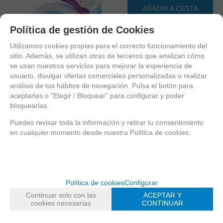
AÑADIR A CESTA
Política de gestión de Cookies
Utilizamos cookies propias para el correcto funcionamiento del
sitio. Además, se utilizan otras de terceros que analizan cómo
se usan nuestros servicios para mejorar la experiencia de
usuario, divulgar ofertas comerciales personalizadas o realizar
análisis de tus hábitos de navegación. Pulsa el botón para
aceptarlas o “Elegir / Bloquear” para configurar y poder
bloquearlas.
Puedes revisar toda la información y retirar tu consentimiento
en cualquier momento desde nuestra Política de cookies.
1
2
Política de cookies
Configurar
Continuar solo con las
ACEPTAR Y
Toimsa bicicleta Frozen 14 con ruedas neumáticas les
cookies necesarias
CONTINUAR
encantará. Tiene un diseño muy bonito. Además su sillín
regulable es muy cómodo y se puede ir ajustando a medida que