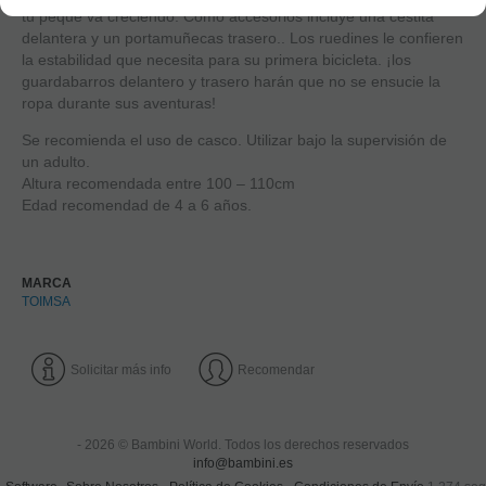
tu peque va creciendo. Como accesorios incluye una cestita
delantera y un portamuñecas trasero.. Los ruedines le confieren
la estabilidad que necesita para su primera bicicleta. ¡los
guardabarros delantero y trasero harán que no se ensucie la
ropa durante sus aventuras!
Se recomienda el uso de casco. Utilizar bajo la supervisión de
un adulto.
Altura recomendada entre 100 – 110cm
Edad recomendad de 4 a 6 años.
MARCA
TOIMSA
Solicitar más info
Recomendar
- 2026 © Bambini World. Todos los derechos reservados
info@bambini.es