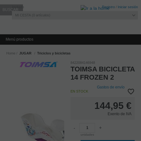
Invitado
Registro
/
Iniciar sesión
MI CESTA
0
artículos
Menú productos
Home
JUGAR
Triciclos y bicicletas
8422084146948
TOIMSA BICICLETA
14 FROZEN 2
Gastos de envío
EN STOCK
144,95
€
Exento de IVA
-
+
unidades