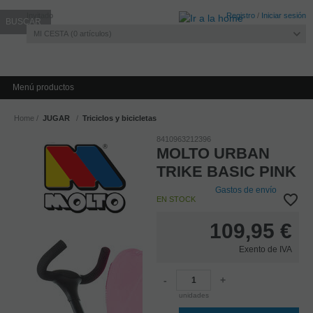
Invitado
Registro
/
Iniciar sesión
MI CESTA
0
artículos
Menú productos
Home
JUGAR
Triciclos y bicicletas
8410963212396
MOLTO URBAN
TRIKE BASIC PINK
Gastos de envío
EN STOCK
109,95
€
Exento de IVA
-
+
unidades