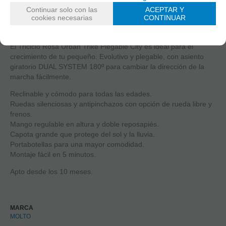
Continuar solo con las
ACEPTAR Y
cookies necesarias
CONTINUAR
El Triciclo Rosa Urban Trike Plegable City es ideal para el
crecimiento de tu pequeño. Evolutivo y plegable, con asiento
giratorio DUAL SYSTEM 180º para cambiar la dirección de la
marcha fácilmente.
Reclinable y cómodo para todas las edades.
Ruedas silenciosas y antipinchazos con opción de rueda libre y
frenos.
Mango regulable en altura y doble reposapiés.
Capota grande que protege del sol y la lluvia.
Portabotellas para una mayor comodidad.
Montaje fácil en 5 minutos.
Apto desde los 10 meses.
MARCA
MOLTO