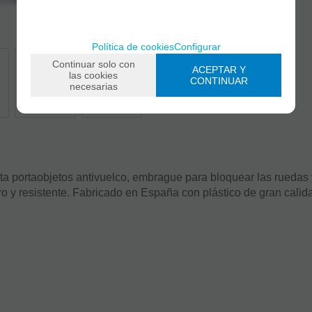
Política de cookies
Configurar
Continuar solo con
ACEPTAR Y
las cookies
CONTINUAR
necesarias
eta portaobjetos antivuelco, embrague para bloquear las ruedas 
ro y resistente. Fabricado en España con plástico de gran calid