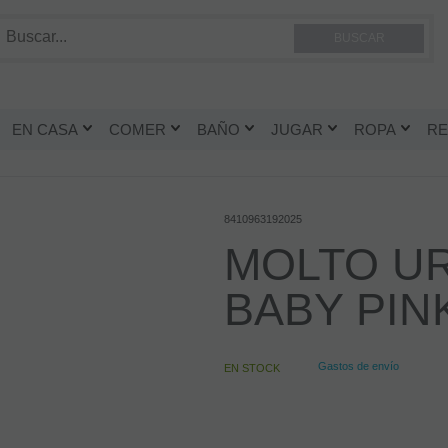
EN CASA
COMER
BAÑO
JUGAR
ROPA
RE
8410963192025
MOLTO UR
BABY PIN
Gastos de envío
EN STOCK