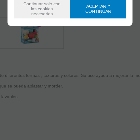
Continuar solo con
ACEPTAR Y
las cookies
CONTINUAR
necesarias
e diferentes formas , texturas y colores. Su uso ayuda a mejorar la mo
 que se pueda aplastar y morder.
 lavables.