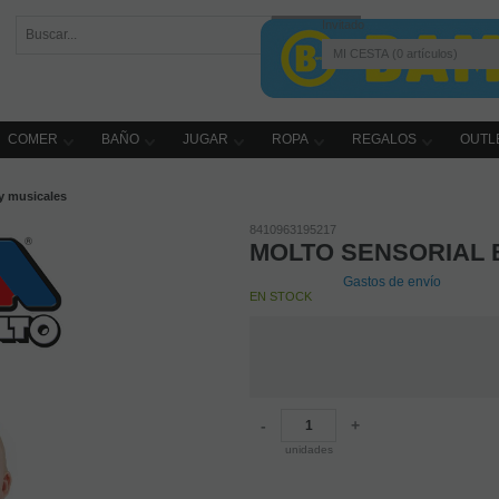
Invitado
MI CESTA
0
artículos
COMER
BAÑO
JUGAR
ROPA
REGALOS
OUTL
y musicales
8410963195217
MOLTO SENSORIAL 
Gastos de envío
EN STOCK
-
+
unidades