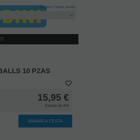
Registro
/
Iniciar sesión
ET
BALLS 10 PZAS
15,95
€
Exento de IVA
AÑADIR A CESTA