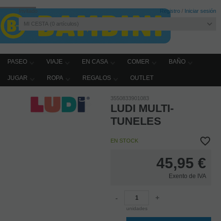
Invitado
Registro
/
Iniciar sesión
MI CESTA
0
artículos
PASEO
VIAJE
EN CASA
COMER
BAÑO
JUGAR
ROPA
REGALOS
OUTLET
Home
JUGAR
Juguetes
Imitación
3550833901083
LUDI MULTI-
TUNELES
EN STOCK
45,95
€
Exento de IVA
-
+
unidades