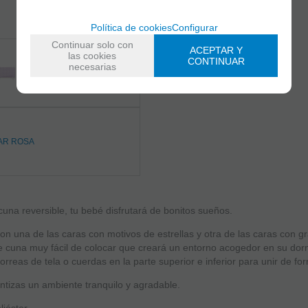
Política de cookies
Configurar
Continuar solo con
ACEPTAR Y
las cookies
CONTINUAR
necesarias
una reversible, tu bebé disfrutará de bonitos sueños.
n una de las caras con motivos de estrellas y otra de las caras con gr
e cuna muy fácil de colocar que creará un entorno acogedor en su dorm
correas de tela o cuerdas en la parte superior e inferior para unir de f
ntizas un ambiente tranquilo y agradable.