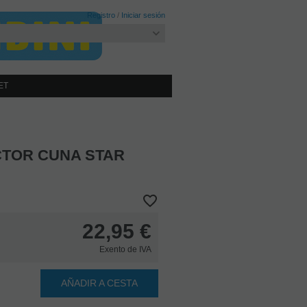
Registro
/
Iniciar sesión
ET
TOR CUNA STAR
22,95
€
Exento de IVA
AÑADIR A CESTA