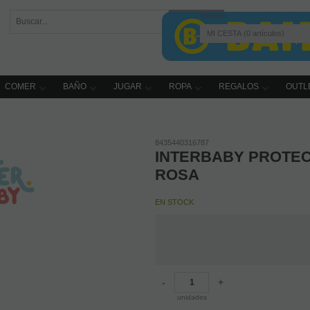
Invitado
MI CESTA
0
artículos
COMER
BAÑO
JUGAR
ROPA
REGALOS
OUTL
8435440316787
INTERBABY PROTEC
ROSA
EN STOCK
-
+
unidades