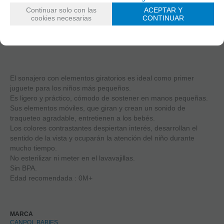
2
Continuar solo con las
ACEPTAR Y
3
cookies necesarias
CONTINUAR
4
5
El sonajero con elementos giratorios es ideal como primer
juguete para los niños más pequeños.
Es ligero y práctico, cómodo de sostener en manos pequeñas.
Sus elementos móviles, que giran y crean un sonido de
traqueteo agradable, entretienen a los bebés.
Los colores contrastantes despiertan interés, desarrollan el
sentido de la vista y ocuparán la atención del niño durante
mucho tiempo.
No esterilizar ni meter en el lavavajillas.
Sin BPA.
Edad recomendada : 0M+
MARCA
CANPOL BABIES