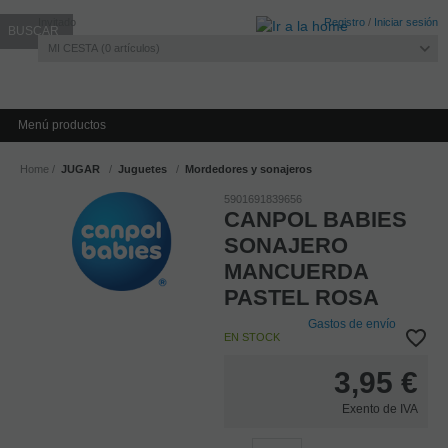
Invitado
Registro
/
Iniciar sesión
MI CESTA
0
artículos
Menú productos
Home
JUGAR
Juguetes
Mordedores y sonajeros
5901691839656
CANPOL BABIES
SONAJERO
MANCUERDA
PASTEL ROSA
Gastos de envío
EN STOCK
3,95
€
Exento de IVA