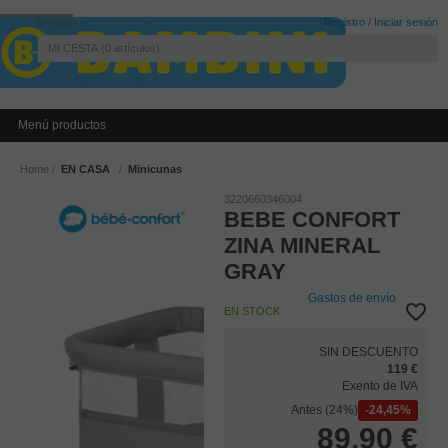
Invitado
Registro
/
Iniciar sesión
MI CESTA
0
artículos
Menú productos
Home
EN CASA
Minicunas
3220660346004
BEBE CONFORT
ZINA MINERAL
GRAY
Gastos de envío
EN STOCK
SIN DESCUENTO
119 €
Exento de IVA
Antes (24%)
24,45%
89,90
€