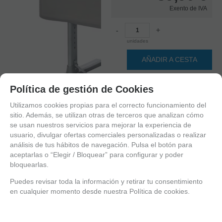
Exento de IVA
-
+
unidades
AÑADIR A CESTA
Política de gestión de Cookies
Utilizamos cookies propias para el correcto funcionamiento del
sitio. Además, se utilizan otras de terceros que analizan cómo
se usan nuestros servicios para mejorar la experiencia de
usuario, divulgar ofertas comerciales personalizadas o realizar
análisis de tus hábitos de navegación. Pulsa el botón para
aceptarlas o “Elegir / Bloquear” para configurar y poder
1
bloquearlas.
2
3
Puedes revisar toda la información y retirar tu consentimiento
4
en cualquier momento desde nuestra Política de cookies.
5