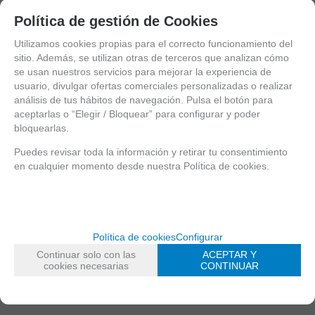
-
+
Política de gestión de Cookies
unidades
Utilizamos cookies propias para el correcto funcionamiento del
AÑADIR A CESTA
sitio. Además, se utilizan otras de terceros que analizan cómo
se usan nuestros servicios para mejorar la experiencia de
usuario, divulgar ofertas comerciales personalizadas o realizar
análisis de tus hábitos de navegación. Pulsa el botón para
aceptarlas o “Elegir / Bloquear” para configurar y poder
bloquearlas.
Puedes revisar toda la información y retirar tu consentimiento
en cualquier momento desde nuestra Política de cookies.
1
2
3
4
5
Política de cookies
Configurar
6
Continuar solo con las
ACEPTAR Y
7
cookies necesarias
CONTINUAR