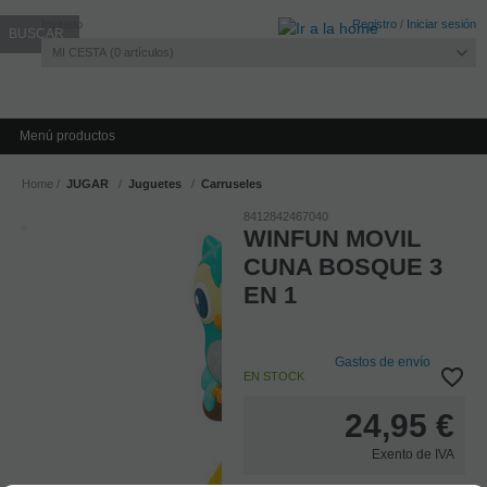
Invitado
Registro
/
Iniciar sesión
MI CESTA
0
artículos
Menú productos
Home
JUGAR
Juguetes
Carruseles
8412842467040
WINFUN MOVIL
CUNA BOSQUE 3
EN 1
Gastos de envío
EN STOCK
24,95
€
Exento de IVA