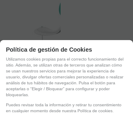
Política de gestión de Cookies
Utilizamos cookies propias para el correcto funcionamiento del
sitio. Además, se utilizan otras de terceros que analizan cómo
se usan nuestros servicios para mejorar la experiencia de
usuario, divulgar ofertas comerciales personalizadas o realizar
análisis de tus hábitos de navegación. Pulsa el botón para
aceptarlas o “Elegir / Bloquear” para configurar y poder
1
bloquearlas.
2
Puedes revisar toda la información y retirar tu consentimiento
en cualquier momento desde nuestra Política de cookies.
Ríe y juega con tu nuevo amigo el zorro ¡te acompañará a
todas partes!