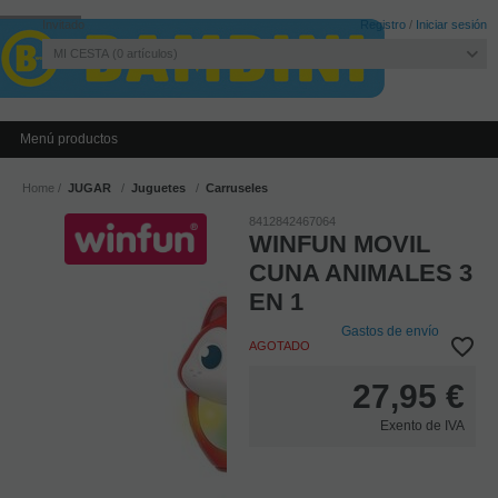
Invitado
Registro
/
Iniciar sesión
MI CESTA
0
artículos
Menú productos
Home
JUGAR
Juguetes
Carruseles
8412842467064
WINFUN MOVIL
CUNA ANIMALES 3
EN 1
Gastos de envío
AGOTADO
27,95
€
Exento de IVA