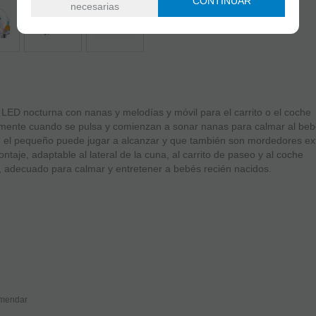
CONTINUAR
necesarias
LED nocturna con nanas y melodías y móvil para el carrito o el coche
mente cuando se pulsa y comienzan a sonar nanas para calmar al beb
que el pequeño puede jugar a alcanzar y que también son mordedores ex
ontaje, adaptable al lateral de la cuna, al carrito de paseo y al coche
), adecuado para calmar y entretener a bebés recién nacidos.
mendar