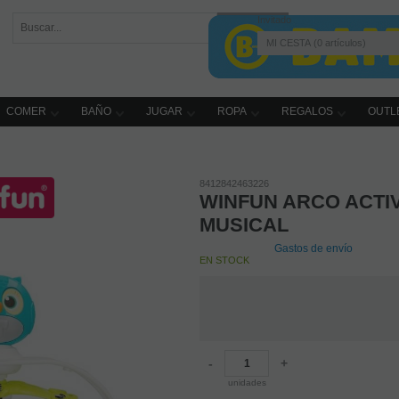
Invitado
MI CESTA
0
artículos
COMER
BAÑO
JUGAR
ROPA
REGALOS
OUTL
8412842463226
WINFUN ARCO ACTI
MUSICAL
Gastos de envío
EN STOCK
-
+
unidades