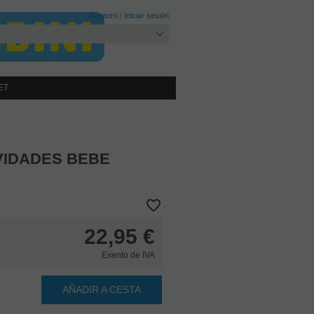
Registro
/
Iniciar sesión
ET
VIDADES BEBE
22,95
€
Exento de IVA
AÑADIR A CESTA