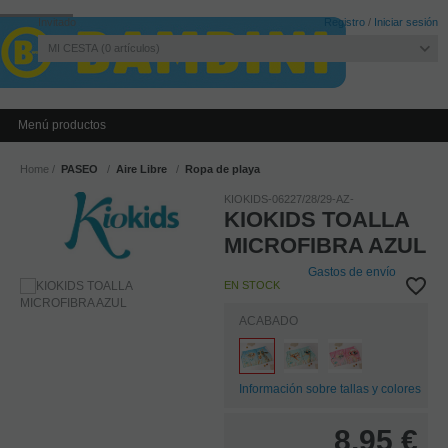
Invitado
Registro
/
Iniciar sesión
MI CESTA
0
artículos
Menú productos
Home
PASEO
Aire Libre
Ropa de playa
KIOKIDS-06227/28/29-AZ-
KIOKIDS TOALLA
MICROFIBRA AZUL
Gastos de envío
EN STOCK
ACABADO
Información sobre tallas y colores
8,95
€