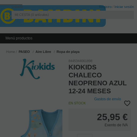
Invitado
Registro
/
Iniciar sesión
MI CESTA
0
artículos
Menú productos
Home
PASEO
Aire Libre
Ropa de playa
8445344061898
KIOKIDS
CHALECO
NEOPRENO AZUL
12-24 MESES
Gastos de envío
EN STOCK
25,95
€
Exento de IVA