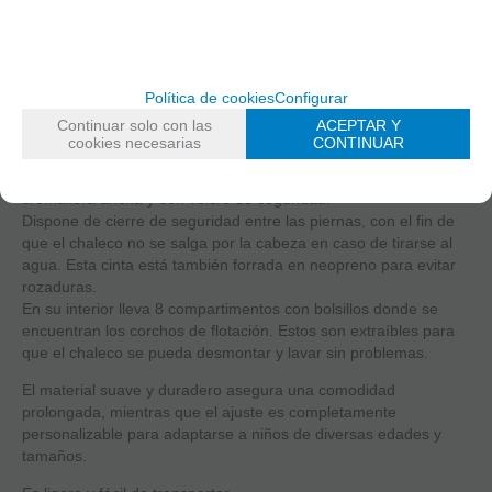
Este chaleco de flotación de Kiokids es perfecto para los
pequeños aventureros que están dando sus primeros pasos en
el mundo de la natación.
Con un diseño encantador de animales en el mar, este chaleco
no solo garantiza la seguridad en el agua sino que también
Política de cookies
Configurar
capta la atención de los niños, haciendo del aprendizaje una
Continuar solo con las
ACEPTAR Y
experiencia divertida.
cookies necesarias
CONTINUAR
Fabricado en neopreno muy agradable al tacto y con costuras
que no molestan ni dañan la piel. Además se cierra con una
cremallera ancha y con velcro de seguridad.
Dispone de cierre de seguridad entre las piernas, con el fin de
que el chaleco no se salga por la cabeza en caso de tirarse al
agua. Esta cinta está también forrada en neopreno para evitar
rozaduras.
En su interior lleva 8 compartimentos con bolsillos donde se
encuentran los corchos de flotación. Estos son extraíbles para
que el chaleco se pueda desmontar y lavar sin problemas.
El material suave y duradero asegura una comodidad
prolongada, mientras que el ajuste es completamente
personalizable para adaptarse a niños de diversas edades y
tamaños.