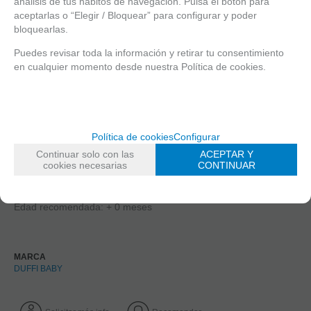
análisis de tus hábitos de navegación. Pulsa el botón para
aceptarlas o “Elegir / Bloquear” para configurar y poder
bloquearlas.
Puedes revisar toda la información y retirar tu consentimiento
en cualquier momento desde nuestra Política de cookies.
DUFFI BABY SONAJERO PATO
Cuando el bebé coge el peluche, éste lleva unas bolitas en la
barriga que hace que haga de sonajero.
Muy suave y con sonajero para estimular los sentidos y la
Política de cookies
Configurar
coordinación ojo-mano.
Continuar solo con las
ACEPTAR Y
cookies necesarias
CONTINUAR
Material suave, cómodo y seguro para el bebé
Composición: 100% Poliéster
Edad recomendada: + 0 meses
MARCA
DUFFI BABY