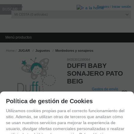
Invitado
Registro
/
Iniciar sesión
MI CESTA
0
artículos
Menú productos
Home
JUGAR
Juguetes
Mordedores y sonajeros
8435301198064
DUFFI BABY
SONAJERO PATO
BEIG
Gastos de envío
AGOTADO
Política de gestión de Cookies
9,95
€
Utilizamos cookies propias para el correcto funcionamiento del
Exento de IVA
sitio. Además, se utilizan otras de terceros que analizan cómo
se usan nuestros servicios para mejorar la experiencia de
usuario, divulgar ofertas comerciales personalizadas o realizar