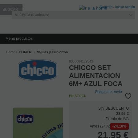
Invitado
Registro
/
Iniciar sesión
MI CESTA
0
artículos
Menú productos
Home
COMER
Vajillas y Cubiertos
8058664179343
CHICCO SET
ALIMENTACION
6M+ AZUL FOCA
Gastos de envío
EN STOCK
SIN DESCUENTO
28,95 €
Exento de IVA
Antes (24%)
24,18%
21,95
€