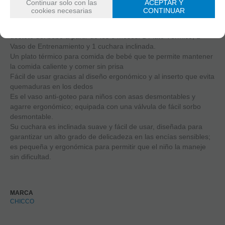
Continuar solo con las
ACEPTAR Y
cookies necesarias
CONTINUAR
El Set de Alimentación contiene todo lo necesario para el
destete del bebé a partir de los 6 meses: 1 Plato Térmico, 1
Vaso de Entrenamiento y 1 cuchara inclinada.
Un plato térmico para comida de bebé que te permite mantener
la comida caliente y comer sin prisa
Fácil de usar gracias al diseño ergonómico y al inserto que evita
quemaduras en los dedos
Es el vaso anti-goteo para niños con asas desmontables y
agarre ergonómico; equipada con una válvula de fácil sorbo
desmontable.
Su cuchara es inclinada suave y fácil de usar, diseñada para
garantizar un alto grado de delicadeza en las encías sensibles;
es pequeña y ergonómica para permitir que el niño la maneje
sin dificultad.
MARCA
CHICCO