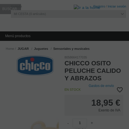
Invitado
Registro
/
Iniciar sesión
MI CESTA
0
artículos
Menú productos
Home
JUGAR
Juguetes
Sensoriales y musicales
8058664177035
CHICCO OSITO
PELUCHE CALIDO
Y ABRAZOS
Gastos de envío
EN STOCK
18,95
€
Exento de IVA
-
+