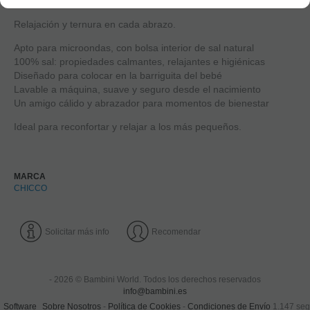
Relajación y ternura en cada abrazo.
Apto para microondas, con bolsa interior de sal natural
100% sal: propiedades calmantes, relajantes e higiénicas
Diseñado para colocar en la barriguita del bebé
Lavable a máquina, suave y seguro desde el nacimiento
Un amigo cálido y abrazador para momentos de bienestar
Ideal para reconfortar y relajar a los más pequeños.
MARCA
CHICCO
Solicitar más info
Recomendar
- 2026 © Bambini World. Todos los derechos reservados
info@bambini.es
Software
Sobre Nosotros
-
Política de Cookies
-
Condiciones de Envío
1.147 seg