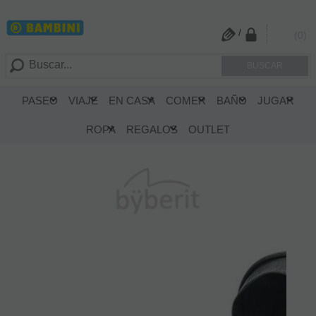
/
0
PASEO
VIAJE
EN CASA
COMER
BAÑO
JUGAR
Home
PASEO
Silla de paseo
ROPA
REGALOS
OUTLET