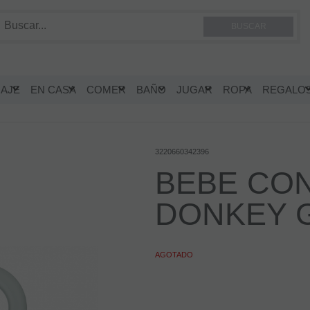
IAJE
EN CASA
COMER
BAÑO
JUGAR
ROPA
REGALO
3220660342396
BEBE CON
DONKEY 
AGOTADO