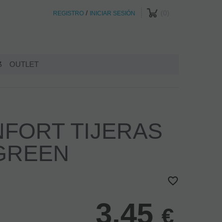
/
0
REGISTRO
INICIAR SESIÓN
S
OUTLET
FORT TIJERAS
GREEN
3,45
€