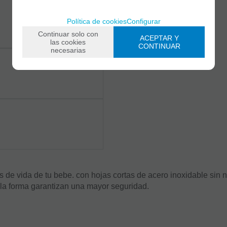
Política de cookies
Configurar
Continuar solo con
ACEPTAR Y
las cookies
CONTINUAR
necesarias
s de vida de tu bebe. con hojas cortas de acero inoxidable sin 
la forma garantizan una mayor seguridad.