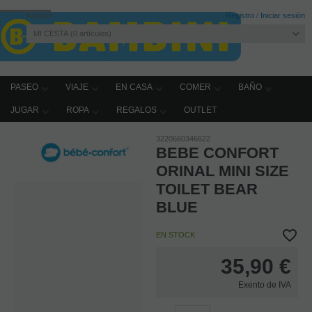
Invitado
Registro
/
Iniciar sesión
MI CESTA
0
artículos
PASEO
VIAJE
EN CASA
COMER
BAÑO
JUGAR
ROPA
REGALOS
OUTLET
Home
BAÑO
Orinales, adaptadores wc y escalones
3220660346622
BEBE CONFORT
ORINAL MINI SIZE
TOILET BEAR
BLUE
EN STOCK
35,90
€
Exento de IVA