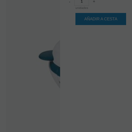
-
+
unidades
AÑADIR A CESTA